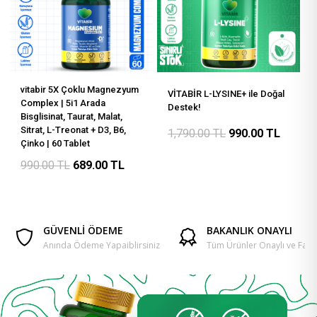
vitabir 5X Çoklu Magnezyum
VİTABİR L-LYSINE+ ile Doğal
Complex | 5i1 Arada
Destek!
Bisglisinat, Taurat, Malat,
Sitrat, L-Treonat + D3, B6,
1,790.00
TL
990.00
TL
Çinko | 60 Tablet
990.00
TL
689.00
TL
GÜVENLİ ÖDEME
BAKANLIK ONAYLI
Anında Ödeme Yapaiblirsiniz
Tüm Ürünler Onaylı ve Fatur