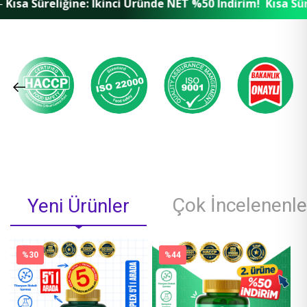
iğine: İkinci Üründe NET %50 İndirim!
Kısa Süreliğine: İk
Çok İncelenenle
Yeni Ürünler
%30
%44