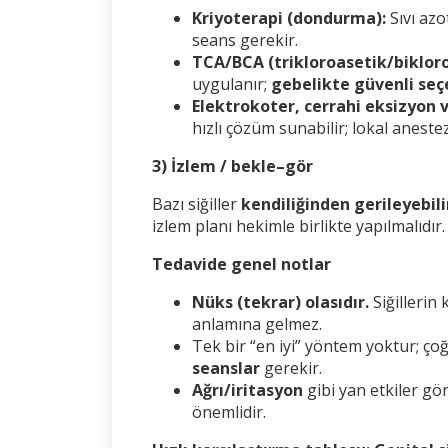
Kriyoterapi (dondurma):
Sıvı azo
seans gerekir.
TCA/BCA (trikloroasetik/bikloro
uygulanır;
gebelikte güvenli seç
Elektrokoter, cerrahi eksizyon v
hızlı çözüm sunabilir; lokal anestez
3) İzlem / bekle–gör
Bazı siğiller
kendiliğinden gerileyebili
izlem planı hekimle birlikte yapılmalıdır
Tedavide genel notlar
Nüks (tekrar) olasıdır.
Siğilleri
anlamına gelmez.
Tek bir “en iyi” yöntem yoktur; ç
seanslar
gerekir.
Ağrı/iritasyon
gibi yan etkiler gör
önemlidir.