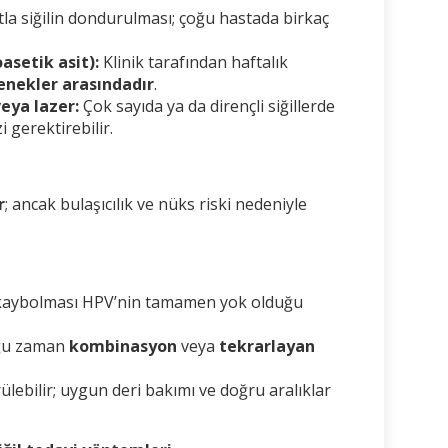
tla siğilin dondurulması; çoğu hastada birkaç
asetik asit):
Klinik tarafından haftalık
enekler arasındadır
.
eya lazer:
Çok sayıda ya da dirençli siğillerde
i gerektirebilir.
r
; ancak bulaşıcılık ve nüks riski nedeniyle
.
n kaybolması HPV’nin tamamen yok olduğu
oğu zaman
kombinasyon
veya
tekrarlayan
ülebilir; uygun deri bakımı ve doğru aralıklar