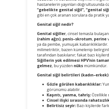
hastanelerin yayınları doğrultusunda öze
“gebelikte genital siğil”, “genital siği
gibi en çok aranan sorulara da pratik ya
Genital siğil nedir?
Genital siğiller
, cinsel temasla bulaşan
(rahim ağzı)
,
penis–skrotum
,
perine
ya da pembe, yumuşak kabarıklıklardır. 
milimetriktir, bazen kümelenip belirginl
tarafından baskılanır; fakat bazı kişilerd
Siğillerin yok edilmesi HPV’nin tam
gelmez
, bu yüzden
nüks
mümkündür.
Genital siğil belirtileri (kadın–erkek)
Gözle görülen kabarıklıklar:
Yum
görünümü alabilir.
Kaşıntı, yanma, tahriş:
Özellikle 
Cinsel ilişki sırasında rahatsız
Belirtisiz seyir:
Bazı kişilerde far