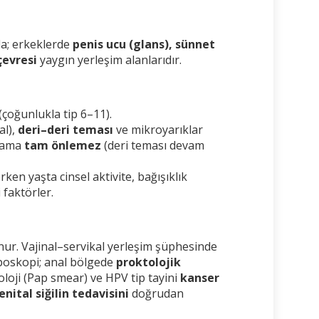
da; erkeklerde
penis ucu (glans), sünnet
çevresi
yaygın yerleşim alanlarıdır.
(çoğunlukla tip 6–11).
al),
deri–deri teması
ve mikroyarıklar
ama
tam önlemez
(deri teması devam
ken yaşta cinsel aktivite, bağışıklık
 faktörler.
nur. Vajinal–servikal yerleşim şüphesinde
poskopi; anal bölgede
proktolojik
toloji (Pap smear) ve HPV tip tayini
kanser
enital siğilin tedavisini
doğrudan