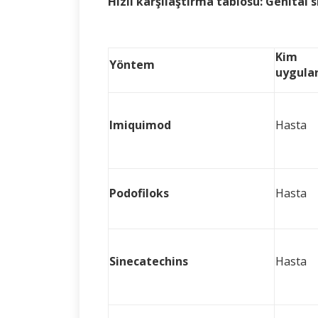
Hızlı karşılaştırma tablosu: Genital 
Kim
Yöntem
uygula
Imiquimod
Hasta
Podofiloks
Hasta
Sinecatechins
Hasta