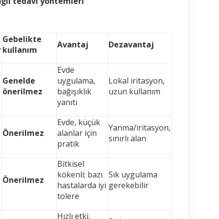
siğil tedavi yöntemleri
Gebelikte
Avantaj
Dezavantaj
r
kullanım
Evde
Genelde
uygulama,
Lokal iritasyon,
önerilmez
bağışıklık
uzun kullanım
yanıtı
Evde, küçük
Yanma/iritasyon,
Önerilmez
alanlar için
sınırlı alan
pratik
Bitkisel
kökenli; bazı
Sık uygulama
Önerilmez
hastalarda iyi
gerekebilir
tolere
Hızlı etki,