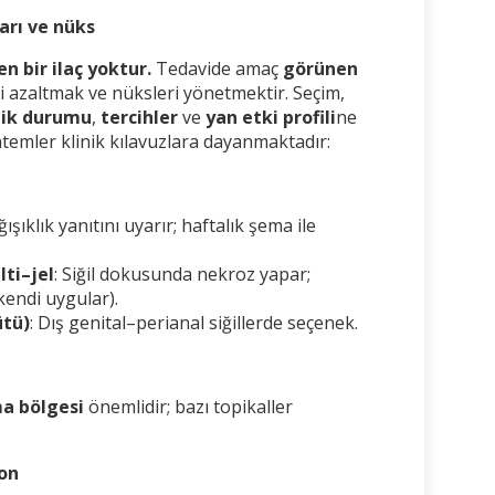
şarı ve nüks
n bir ilaç yoktur.
Tedavide amaç
görünen
ri azaltmak ve nüksleri yönetmektir. Seçim,
lik durumu
,
tercihler
ve
yan etki profili
ne
öntemler klinik kılavuzlara dayanmaktadır:
ğışıklık yanıtını uyarır; haftalık şema ile
lti–jel
: Siğil dokusunda nekroz yapar;
kendi uygular).
ütü)
: Dış genital–perianal siğillerde seçenek.
a bölgesi
önemlidir; bazı topikaller
yon