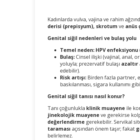
Kadınlarda vulva, vajina ve rahim ağzın
derisi (prepisyum), skrotum
ve
anüs 
Genital siğil nedenleri ve bulaş yolu
Temel neden:
HPV enfeksiyonu
Bulaş:
Cinsel ilişki (vajinal, anal, or
yoluyla; prezervatif bulaşı
azaltır
edebilir).
Risk artışı:
Birden fazla partner, er
baskılanması, sigara kullanımı gibi
Genital siğil tanısı nasıl konur?
Tanı çoğunlukla
klinik muayene
ile ko
jinekolojik muayene
ve gerekirse kol
değerlendirme
gerekebilir. Servikal si
taraması
açısından önem taşır; fakat
g
belirlemez.