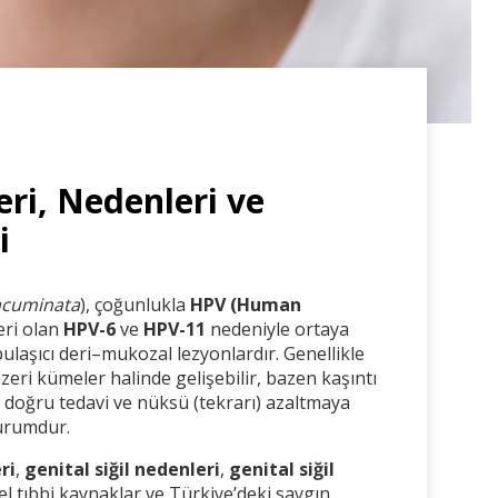
leri, Nedenleri ve
i
acuminata
), çoğunlukla
HPV (Human
leri olan
HPV-6
ve
HPV-11
nedeniyle ortaya
ulaşıcı deri–mukozal lezyonlardır. Genellikle
zeri kümeler halinde gelişebilir, bazen kaşıntı
ı, doğru tedavi ve nüksü (tekrarı) azaltmaya
durumdur.
ri
,
genital siğil nedenleri
,
genital siğil
el tıbbi kaynaklar ve Türkiye’deki saygın