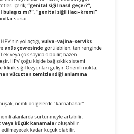
tler. İçerik;
“genital siğil nasıl geçer?”,
l bulaşıcı mı?”, “genital siğil ilacı–kremi”
nıtlar sunar.
 HPV’nin yol açtığı,
vulva–vajina–serviks
ve
anüs çevresinde
görülebilen, ten renginde
Tek veya çok sayıda olabilir; bazen
eşir. HPV çoğu kişide bağışıklık sistemi
e klinik siğil lezyonları gelişir. Önemli nokta:
amen vücuttan temizlendiği anlamına
uşak, nemli bölgelerde “karnabahar”
nemli alanlarda sürtünmeyle artabilir.
lık veya küçük kanamalar
oluşabilir.
k edilmeyecek kadar küçük olabilir.