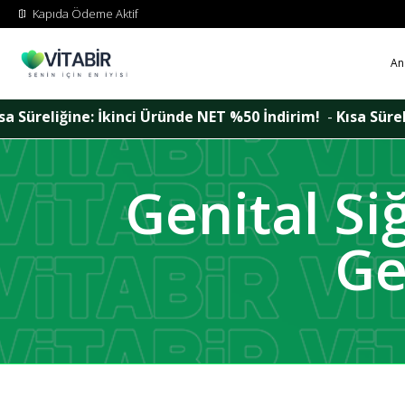
Kapıda Ödeme Aktif
An
ründe NET %50 İndirim!
-
Kısa Süreliğine: İkinci Üründe NE
Genital Siğ
Ge