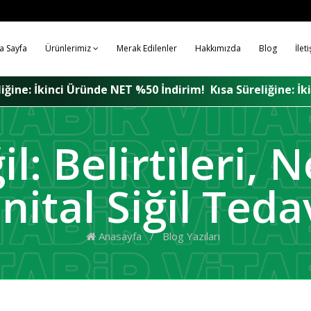
a Sayfa
Ürünlerimiz
Merak Edilenler
Hakkımızda
Blog
İlet
T %50 İndirim!
Kısa Süreliğine: İkinci Üründe NET %50 İn
il: Belirtileri, 
nital Siğil Teda
Anasayfa
/
Blog Yazıları