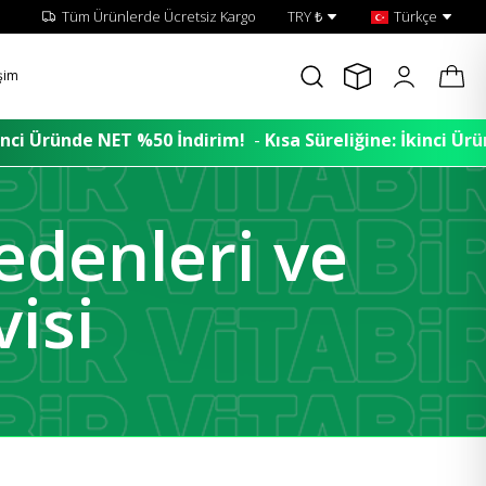
Tüm Ürünlerde Ücretsiz Kargo
TRY ₺
Türkçe
işim
dirim!
-
Kısa Süreliğine: İkinci Üründe NET %50 İndirim!
-
Nedenleri ve
visi