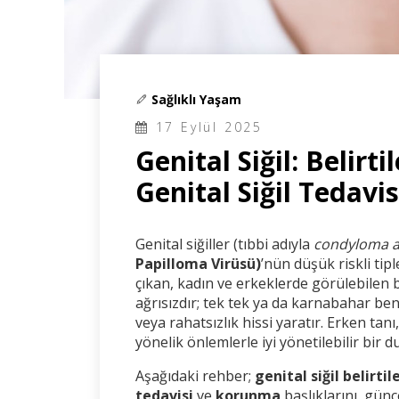
Sağlıklı Yaşam
17 Eylül 2025
Genital Siğil: Belirti
Genital Siğil Tedavis
Genital siğiller (tıbbi adıyla
condyloma 
Papilloma Virüsü)
’nün düşük riskli tip
çıkan, kadın ve erkeklerde görülebilen b
ağrısızdır; tek tek ya da karnabahar ben
veya rahatsızlık hissi yaratır. Erken tan
yönelik önlemlerle iyi yönetilebilir bir 
Aşağıdaki rehber;
genital siğil belirtile
tedavisi
ve
korunma
başlıklarını, günc