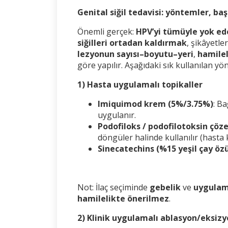
Genital siğil tedavisi: yöntemler, ba
Önemli gerçek:
HPV’yi tümüyle yok ede
siğilleri ortadan kaldırmak
, şikâyetle
lezyonun sayısı–boyutu–yeri
,
hamile
göre yapılır. Aşağıdaki sık kullanılan y
1) Hasta uygulamalı topikaller
Imiquimod krem (5%/3.75%)
: Ba
uygulanır.
Podofiloks / podofilotoksin çöze
döngüler halinde kullanılır (hasta 
Sinecatechins (%15 yeşil çay öz
Not: İlaç seçiminde
gebelik
ve
uygulam
hamilelikte önerilmez
.
2) Klinik uygulamalı ablasyon/eksiz