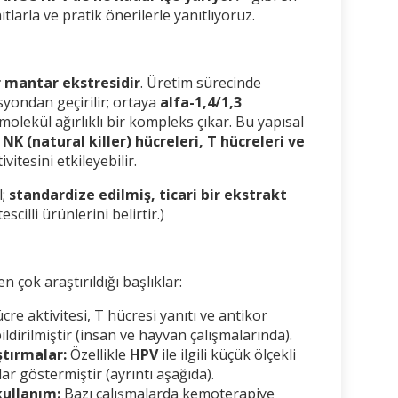
tlarla ve pratik önerilerle yanıtlıyoruz.
r mantar ekstresidir
. Üretim sürecinde
yondan geçirilir; ortaya
alfa-1,4/1,3
molekül ağırlıklı bir kompleks çıkar. Bu yapısal
n
NK (natural killer) hücreleri, T hücreleri ve
vitesini etkileyebilir.
l;
standardize edilmiş, ticari bir ekstrakt
scilli ürünlerini belirtir.)
n çok araştırıldığı başlıklar:
re aktivitesi, T hücresi yanıtı ve antikor
ldirilmiştir (insan ve hayvan çalışmalarında).
ştırmalar:
Özellikle
HPV
ile ilgili küçük ölçekli
lar göstermiştir (ayrıntı aşağıda).
kullanım:
Bazı çalışmalarda kemoterapiye