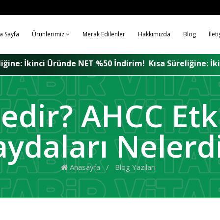
a Sayfa
Ürünlerimiz
Merak Edilenler
Hakkımızda
Blog
İlet
ET %50 İndirim!
Kısa Süreliğine: İkinci Üründe NET %50 İn
dir? AHCC Etkil
aydaları Nelerd
Anasayfa
/
Blog Yazıları