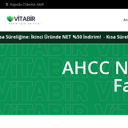
Kapıda Ödeme Aktif
An
ründe NET %50 İndirim!
-
Kısa Süreliğine: İkinci Üründe N
AHCC Ne
F