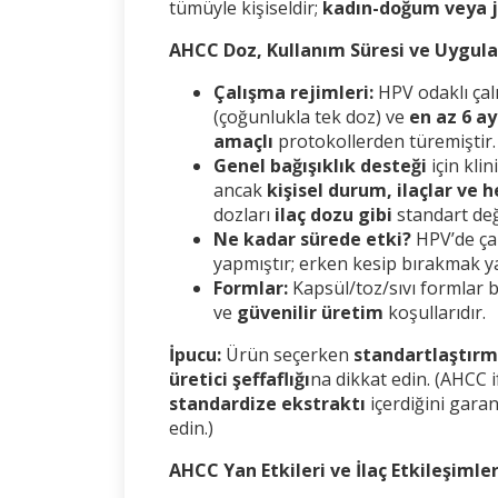
tümüyle kişiseldir;
kadın-doğum veya j
AHCC Doz, Kullanım Süresi ve Uygul
Çalışma rejimleri:
HPV odaklı çal
(çoğunlukla tek doz) ve
en az 6 ay
amaçlı
protokollerden türemiştir
Genel bağışıklık desteği
için klin
ancak
kişisel durum, ilaçlar ve 
dozları
ilaç dozu gibi
standart değ
Ne kadar sürede etki?
HPV’de ça
yapmıştır; erken kesip bırakmak yan
Formlar:
Kapsül/toz/sıvı formlar 
ve
güvenilir üretim
koşullarıdır.
İpucu:
Ürün seçerken
standartlaştırma
üretici şeffaflığı
na dikkat edin. (AHCC 
standardize ekstraktı
içerdiğini garant
edin.)
AHCC Yan Etkileri ve İlaç Etkileşimler