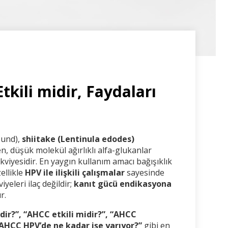
kili midir, Faydaları
ound),
shiitake (Lentinula edodes)
en, düşük molekül ağırlıklı alfa-glukanlar
kviyesidir. En yaygın kullanım amacı bağışıklık
ellikle
HPV ile ilişkili çalışmalar
sayesinde
iyeleri ilaç değildir;
kanıt gücü endikasyona
r.
ir?”, “AHCC etkili midir?”, “AHCC
 “AHCC HPV’de ne kadar işe yarıyor?”
gibi en