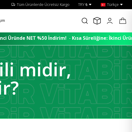
Tüm Ürünlerde Ücretsiz Kargo
TRY ₺
Türkçe
işim
dirim!
-
Kısa Süreliğine: İkinci Üründe NET %50 İndirim!
i midir,
ir?