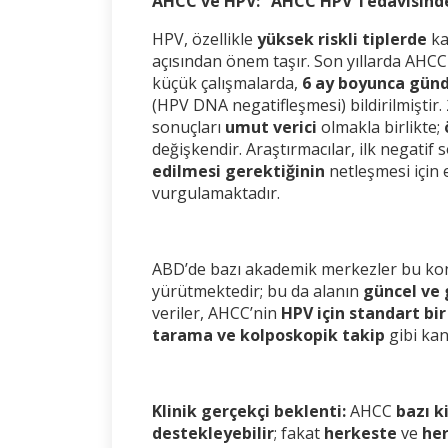
AHCC ve HPV: “AHCC HPV Tedavisinde 
HPV, özellikle
yüksek riskli tiplerde
ka
açısından önem taşır. Son yıllarda AHCC
küçük çalışmalarda,
6 ay boyunca gün
(HPV DNA negatifleşmesi) bildirilmiştir
sonuçları
umut verici
olmakla birlikte;
değişkendir. Araştırmacılar, ilk negatif
edilmesi gerektiğinin
netleşmesi için 
vurgulamaktadır.
ABD’de bazı akademik merkezler bu k
yürütmektedir; bu da alanın
güncel ve
veriler, AHCC’nin
HPV için standart bir
tarama ve kolposkopik takip
gibi kan
Klinik gerçekçi beklenti:
AHCC
bazı k
destekleyebilir
; fakat
herkeste
ve
her