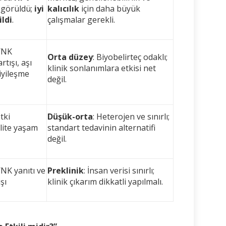
görüldü;
iyi
kalıcılık
için daha büyük
ildi
.
çalışmalar gerekli.
/NK
Orta düzey
: Biyobelirteç odaklı;
artışı, aşı
klinik sonlanımlara etkisi net
iyileşme
değil.
tki
Düşük-orta
: Heterojen ve sınırlı;
alite yaşam
standart tedavinin alternatifi
değil.
NK yanıtı ve
Preklinik
: İnsan verisi sınırlı;
şı
klinik çıkarım dikkatli yapılmalı.