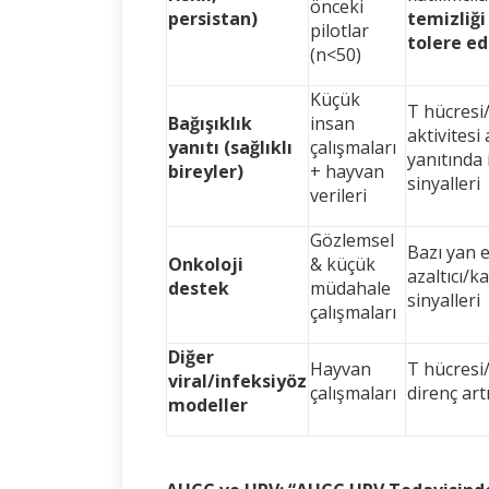
önceki
persistan)
temizliği
pilotlar
tolere ed
(n<50)
Küçük
T hücresi
Bağışıklık
insan
aktivitesi 
yanıtı (sağlıklı
çalışmaları
yanıtında 
bireyler)
+ hayvan
sinyalleri
verileri
Gözlemsel
Bazı yan e
Onkoloji
& küçük
azaltıcı/k
destek
müdahale
sinyalleri
çalışmaları
Diğer
Hayvan
T hücresi/
viral/infeksiyöz
çalışmaları
direnç artı
modeller