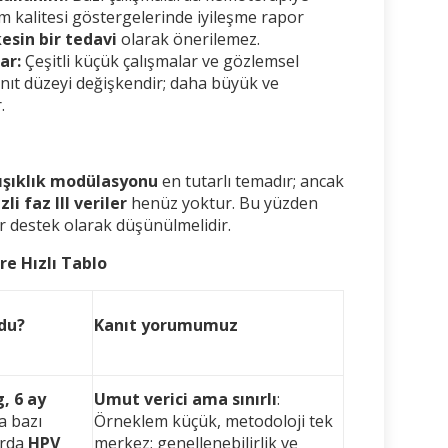
m kalitesi göstergelerinde iyileşme rapor
esin bir tedavi
olarak önerilemez.
ar:
Çeşitli küçük çalışmalar ve gözlemsel
nıt düzeyi değişkendir; daha büyük ve
r.
ışıklık modülasyonu
en tutarlı temadır; ancak
i faz III veriler
henüz yoktur. Bu yüzden
r destek olarak düşünülmelidir.
re Hızlı Tablo
du?
Kanıt yorumumuz
, 6 ay
Umut verici ama sınırlı
:
a bazı
Örneklem küçük, metodoloji tek
arda
HPV
merkez; genellenebilirlik ve