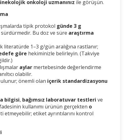
inekolojik onkoloji uzmanınız
ile görüşün.
ama
ışmalarda tipik protokol
günde 3 g
sürdürmedir. Bu doz ve süre
araştırma
.
ik literatürde 1–3 g/gün aralığına rastlanır;
hedefe göre
hekiminizle belirleyin. (Takviye
ildir.)
lışmalar
aylar
mertebesinde değerlendirme
ıltıcı olabilir.
bulunur; önemli olan
içerik standardizasyonu
 bilgisi
,
bağımsız laboratuvar testleri
ve
ifadesinin kullanımı ürünün gerçekten
o
i etmeyebilir; etiket ayrıntılarını kontrol
i