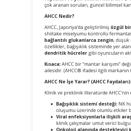
çok aranan soruları, güncel bilimsel kanı
AHCC Nedir?
AHCC, Japonya’da geliştirilmiş
özgül bi
shiitake miselyumu kontrollü fermantas
bağlantılı glukanlarca zengin
, düşük 
özellikler, bağışıklık sisteminde yer ala
dendritik hücreler
gibi oyuncuların akti
Kısaca:
AHCC bir “mantar karışımı” deği
ailesidir. (AHCC® ifadesi ilgili markanın te
AHCC Ne İşe Yarar? (AHCC Faydaları)
Klinik ve preklinik literatürde AHCC’nin e
Bağışıklık sistemi desteği:
NK hüc
oluşumu üzerinde olumlu etkiler bi
Viral enfeksiyonlarla ilişkili ara
klinik çalışmalar umut verici bulgu
Onkoloji alanında destekleyici 