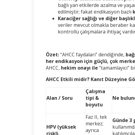
bağlı yan etkilerde azalma ve yaşa
edilmiştir; fakat endikasyon bazlı
k
Karaciğer sağlığı ve diğer başlıkl
veriler mevcut olmakla beraber ka
kontrollü çalışmalara ihtiyaç vardı
Özet:
“AHCC faydaları” dendiğinde,
bağ
her endikasyon için güçlü, çok merkezl
AHCC,
hekim onayı ile
“tamamlayıcı” bi
AHCC Etkili midir? Kanıt Düzeyine Gö
Çalışma
Alan / Soru
tipi &
Ne bulun
boyutu
Faz II, tek
Günde 3 g
merkez;
HPV (yüksek
kullanımd
ayrıca
riskli,
katılımcıl