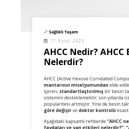
Sağlıklı Yaşam
17 Eylül 2025
AHCC Nedir? AHCC Et
Nelerdir?
AHCC (Active Hexose Correlated Comp
mantarının miselyumundan
elde edil
içeren,
standartlaştırılmış
bir besin ta
sistemini desteklemektir; son yıllarda öz
popülaritesi artmıştır. Yine de besin takv
göre değişir
ve
doktor kontrolü
esastı
Aşağıdaki kapsamlı rehberde
“AHCC ned
faydaları ve yan etkileri nelerdir?”,