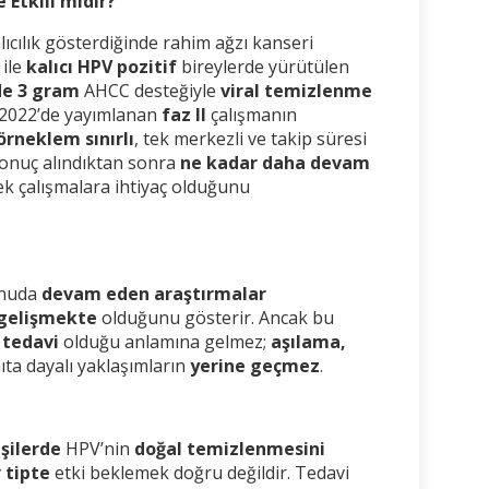
Etkili midir?”
lıcılık gösterdiğinde rahim ağzı kanseri
 ile
kalıcı HPV pozitif
bireylerde yürütülen
de 3 gram
AHCC desteğiyle
viral temizlenme
. 2022’de yayımlanan
faz II
çalışmanın
örneklem sınırlı
, tek merkezli ve takip süresi
 sonuç alındıktan sonra
ne kadar daha devam
ek çalışmalara ihtiyaç olduğunu
onuda
devam eden araştırmalar
 gelişmekte
olduğunu gösterir. Ancak bu
 tedavi
olduğu anlamına gelmez;
aşılama,
ıta dayalı yaklaşımların
yerine geçmez
.
işilerde
HPV’nin
doğal temizlenmesini
 tipte
etki beklemek doğru değildir. Tedavi