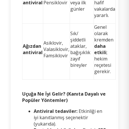
antiviral
Pensiklovir
veya ilk
hafif
günler
vakalarda
yararlı.
Genel
Sık/
olarak
şiddetli
kremden
Asiklovir,
Ağızdan
ataklar,
daha
Valasiklovir,
antiviral
bağışıklık
etkili
;
Famsiklovir
zayıf
hekim
bireyler
reçetesi
gerekir.
Uçuğa Ne İyi Gelir? (Kanıta Dayalı ve
Popüler Yöntemler)
Antiviral tedaviler:
Etkinliği en
iyi kanıtlanmış seçenektir
(yukarıda).