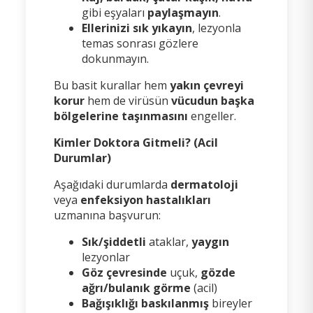
gibi eşyaları
paylaşmayın
.
Ellerinizi sık yıkayın
, lezyonla
temas sonrası gözlere
dokunmayın.
Bu basit kurallar hem
yakın çevreyi
korur
hem de virüsün
vücudun başka
bölgelerine taşınmasını
engeller.
Kimler Doktora Gitmeli? (Acil
Durumlar)
Aşağıdaki durumlarda
dermatoloji
veya
enfeksiyon hastalıkları
uzmanına başvurun:
Sık/şiddetli
ataklar,
yaygın
lezyonlar
Göz çevresinde
uçuk,
gözde
ağrı/bulanık görme
(acil)
Bağışıklığı baskılanmış
bireyler