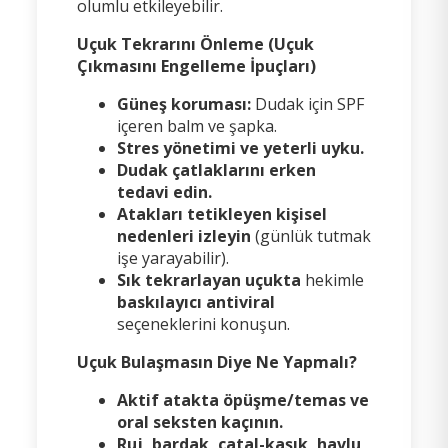
olumlu etkileyebilir.
Uçuk Tekrarını Önleme (Uçuk
Çıkmasını Engelleme İpuçları)
Güneş koruması:
Dudak için SPF
içeren balm ve şapka.
Stres yönetimi ve yeterli uyku.
Dudak çatlaklarını erken
tedavi edin.
Atakları tetikleyen kişisel
nedenleri izleyin
(günlük tutmak
işe yarayabilir).
Sık tekrarlayan uçukta
hekimle
baskılayıcı antiviral
seçeneklerini konuşun.
Uçuk Bulaşmasın Diye Ne Yapmalı?
Aktif atakta öpüşme/temas ve
oral seksten kaçının.
Ruj, bardak, çatal-kaşık, havlu