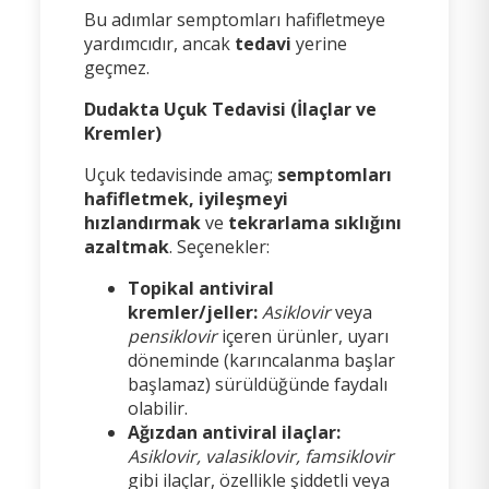
Bu adımlar semptomları hafifletmeye
yardımcıdır, ancak
tedavi
yerine
geçmez.
Dudakta Uçuk Tedavisi (İlaçlar ve
Kremler)
Uçuk tedavisinde amaç;
semptomları
hafifletmek, iyileşmeyi
hızlandırmak
ve
tekrarlama sıklığını
azaltmak
. Seçenekler:
Topikal antiviral
kremler/jeller:
Asiklovir
veya
pensiklovir
içeren ürünler, uyarı
döneminde (karıncalanma başlar
başlamaz) sürüldüğünde faydalı
olabilir.
Ağızdan antiviral ilaçlar:
Asiklovir, valasiklovir, famsiklovir
gibi ilaçlar, özellikle şiddetli veya