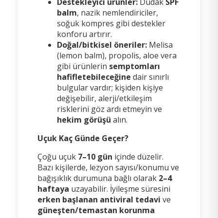
Destekleyici ürünler:
Dudak
SPF
balm
, nazik nemlendiriciler,
soğuk kompres gibi destekler
konforu artırır.
Doğal/bitkisel öneriler:
Melisa
(lemon balm), propolis, aloe vera
gibi ürünlerin
semptomları
hafifletebileceğine
dair sınırlı
bulgular vardır; kişiden kişiye
değişebilir, alerji/etkileşim
risklerini göz ardı etmeyin ve
hekim görüşü
alın.
Uçuk Kaç Günde Geçer?
Çoğu uçuk
7–10 gün
içinde düzelir.
Bazı kişilerde, lezyon sayısı/konumu ve
bağışıklık durumuna bağlı olarak
2–4
haftaya
uzayabilir. İyileşme süresini
erken başlanan antiviral tedavi
ve
güneşten/temastan korunma