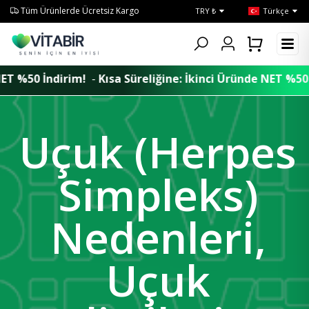
Tüm Ürünlerde Ücretsiz Kargo
TRY ₺
Türkçe
Kısa Süreliğine: İkinci Üründe NET %50 İndirim!
Kısa Süre
Uçuk (Herpes
Simpleks)
Nedenleri,
Uçuk