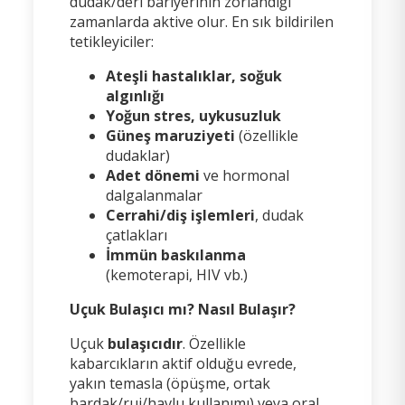
dudak/deri bariyerinin zorlandığı
zamanlarda aktive olur. En sık bildirilen
tetikleyiciler:
Ateşli hastalıklar, soğuk
algınlığı
Yoğun stres, uykusuzluk
Güneş maruziyeti
(özellikle
dudaklar)
Adet dönemi
ve hormonal
dalgalanmalar
Cerrahi/diş işlemleri
, dudak
çatlakları
İmmün baskılanma
(kemoterapi, HIV vb.)
Uçuk Bulaşıcı mı? Nasıl Bulaşır?
Uçuk
bulaşıcıdır
. Özellikle
kabarcıkların aktif olduğu evrede,
yakın temasla (öpüşme, ortak
bardak/ruj/havlu kullanımı) veya oral