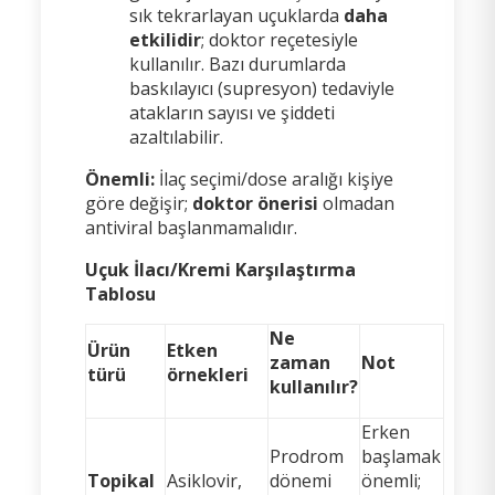
sık tekrarlayan uçuklarda
daha
etkilidir
; doktor reçetesiyle
kullanılır. Bazı durumlarda
baskılayıcı (supresyon) tedaviyle
atakların sayısı ve şiddeti
azaltılabilir.
Önemli:
İlaç seçimi/dose aralığı kişiye
göre değişir;
doktor önerisi
olmadan
antiviral başlanmamalıdır.
Uçuk İlacı/Kremi Karşılaştırma
Tablosu
Ne
Ürün
Etken
zaman
Not
türü
örnekleri
kullanılır?
Erken
Prodrom
başlamak
Topikal
Asiklovir,
dönemi
önemli;