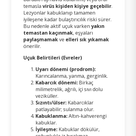
temasla
virüs kişiden kişiye geçebilir
.
Lezyonlar kabuklanıp tamamen
iyileşene kadar bulaştırıcılık riski sürer.
Bu nedenle aktif uçuk varken
yakın
temastan kaçınmak
, eşyaları
paylaşmamak
ve
elleri sık yıkamak
önerilir.
Uçuk Belirtileri (Evreler)
Uyarı dönemi (prodrom):
Karıncalanma, yanma, gerginlik.
Kabarcık dönemi:
Birkaç
milimetrelik, ağrılı, içi sıvı dolu
veziküller.
Sızıntı/ülser:
Kabarcıklar
patlayabilir; sulanma olur.
Kabuklanma:
Altın-kahverengi
kabuklar.
İyileşme:
Kabuklar dökülür,
çoğunlukla iz bırakmaz.