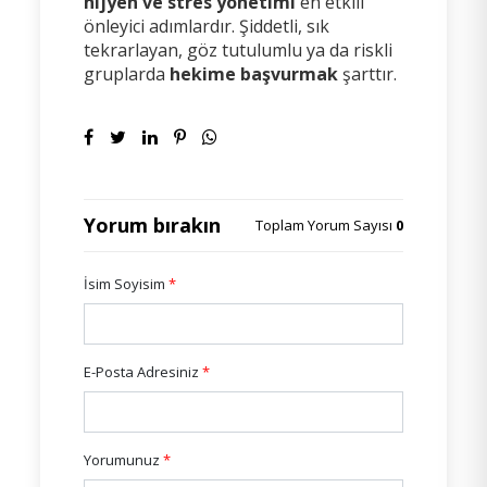
hijyen ve stres yönetimi
en etkili
önleyici adımlardır. Şiddetli, sık
tekrarlayan, göz tutulumlu ya da riskli
gruplarda
hekime başvurmak
şarttır.
Yorum bırakın
Toplam Yorum Sayısı
0
İsim Soyisim
*
E-Posta Adresiniz
*
Yorumunuz
*