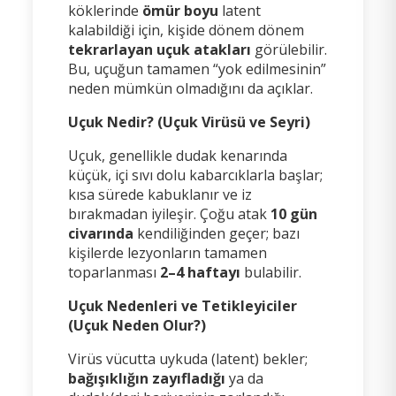
köklerinde
ömür boyu
latent
kalabildiği için, kişide dönem dönem
tekrarlayan uçuk atakları
görülebilir.
Bu, uçuğun tamamen “yok edilmesinin”
neden mümkün olmadığını da açıklar.
Uçuk Nedir? (Uçuk Virüsü ve Seyri)
Uçuk, genellikle dudak kenarında
küçük, içi sıvı dolu kabarcıklarla başlar;
kısa sürede kabuklanır ve iz
bırakmadan iyileşir. Çoğu atak
10 gün
civarında
kendiliğinden geçer; bazı
kişilerde lezyonların tamamen
toparlanması
2–4 haftayı
bulabilir.
Uçuk Nedenleri ve Tetikleyiciler
(Uçuk Neden Olur?)
Virüs vücutta uykuda (latent) bekler;
bağışıklığın zayıfladığı
ya da