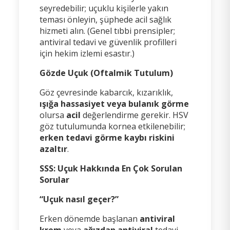
seyredebilir; uçuklu kişilerle yakın
teması önleyin, şüphede acil sağlık
hizmeti alın. (Genel tıbbi prensipler;
antiviral tedavi ve güvenlik profilleri
için hekim izlemi esastır.)
Gözde Uçuk (Oftalmik Tutulum)
Göz çevresinde kabarcık, kızarıklık,
ışığa hassasiyet veya bulanık görme
olursa
acil
değerlendirme gerekir. HSV
göz tutulumunda kornea etkilenebilir;
erken tedavi görme kaybı riskini
azaltır
.
SSS: Uçuk Hakkında En Çok Sorulan
Sorular
“Uçuk nasıl geçer?”
Erken dönemde başlanan
antiviral
krem
veya
ağızdan antiviral
tedavi