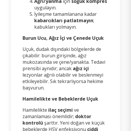
Ağrı/yanma
için
soğuk kompres
uygulayın.
İyileşme tamamlanana kadar
kabarcıkları patlatmayın
;
kabukları yolmayın.
Burun Ucu, Ağız İçi ve Çenede Uçuk
Uçuk, dudak dışındaki bölgelerde de
çıkabilir: burun girişinde, ağız
mukozasında ve çene/yanakta. Tedavi
prensibi aynıdır; ancak
ağız içi
lezyonlar ağrılı olabilir ve beslenmeyi
etkileyebilir. Sık tekrarlıyorsa hekime
başvurun.
Hamilelikte ve Bebeklerde Uçuk
Hamilelikte
ilaç seçimi
ve
zamanlaması önemlidir;
doktor
kontrolü
şarttır. Yeni doğan ve küçük
bebeklerde HSV enfeksiyonu
ciddi