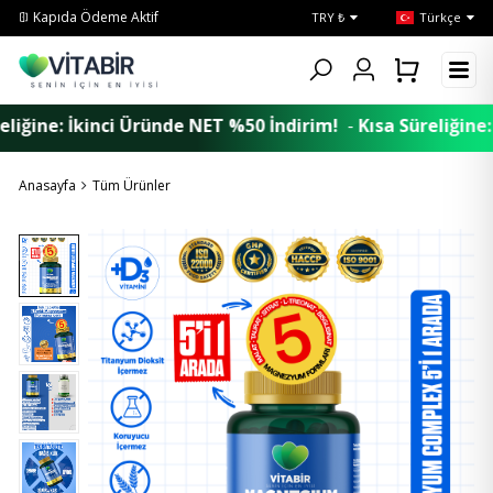
Tüm Ürünlerde Ücretsiz Kargo
TRY ₺
Türkçe
 İkinci Üründe NET %50 İndirim!
-
Kısa Süreliğine: İkinci
Anasayfa
Tüm Ürünler