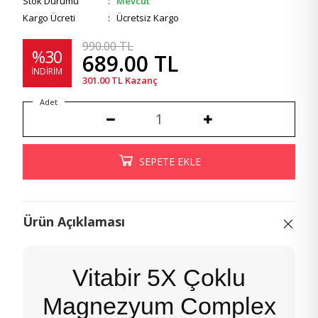
Stok Durumu
:
Mevcut
Kargo Ücreti
: Ücretsiz Kargo
990.00 TL
%30
689.00
TL
İNDIRIM
301.00
TL Kazanç
Adet
SEPETE EKLE
Ürün Açıklaması
Vitabir 5X Çoklu
Magnezyum Complex