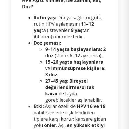
HPV Aşısı: Kimlere, Ne Zaman, Kaç
Doz?
Rutin yaş:
Dünya sağlık örgütü,
rutin HPV aşılamasını
11–12
yaş
ta (isteyenler
9 yaş
tan
itibaren) önermektedir.
Doz şeması:
9–14 yaşta başlayanlara:
2
doz
(2. doz 6–12 ay sonra).
15–26 yaşta başlayanlara
ve
immünsüprese kişilere:
3 doz
.
27–45 yaş:
Bireysel
değerlendirme/ortak
karar
ile fayda
görebilecekler aşılanabilir.
Etki:
Aşılar özellikle
HPV 16 ve 18
dahil kanserle ilişkilendirilen
tiplere karşı korur; kansere giden
yolu
önler
. Aşı,
en yüksek etkiyi