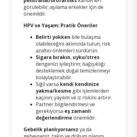
penil/anal/orofarinks
kanserleri
görülebilir; aşılama erkekler için de
önemlidir.
HPV ve Yaşam: Pratik Öneriler
Belirti yokken
bile bulaşma
olabileceğini aklınızda tutun; risk
azaltıcı önlemleri sürdürün.
Sigara bırakın
,
uyku/stres
dengenizi iyileştirin; bağışıklığı
desteklemek doğal temizlenmeyi
kolaylaştırabilir.
Siğil varsa
kendi kendinize
yakma/kesme
gibi işlemlerden
kaçının; yayılım ve iz riskini artırır.
Partner bilgilendirmesi ve
gerekiyorsa
eş zamanlı
değerlendirme
önemlidir.
Gebelik planlıyorsanız
ya da
gebeyseniz, takip ve doğum planını