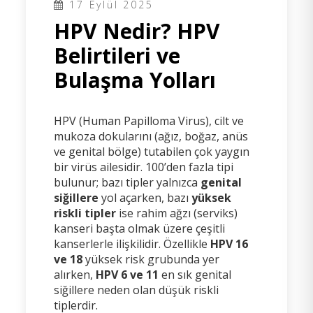
17 Eylül 2025
HPV Nedir? HPV
Belirtileri ve
Bulaşma Yolları
HPV (Human Papilloma Virus), cilt ve
mukoza dokularını (ağız, boğaz, anüs
ve genital bölge) tutabilen çok yaygın
bir virüs ailesidir. 100’den fazla tipi
bulunur; bazı tipler yalnızca
genital
siğillere
yol açarken, bazı
yüksek
riskli tipler
ise rahim ağzı (serviks)
kanseri başta olmak üzere çeşitli
kanserlerle ilişkilidir. Özellikle
HPV 16
ve 18
yüksek risk grubunda yer
alırken,
HPV 6 ve 11
en sık genital
siğillere neden olan düşük riskli
tiplerdir.