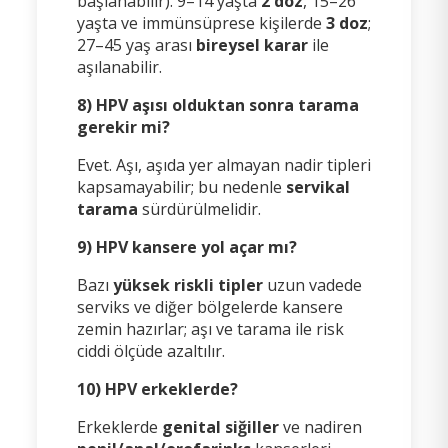
başlanabilir). 9–14 yaşta
2 doz
, 15–26
yaşta ve immünsüprese kişilerde
3 doz
;
27–45 yaş arası
bireysel karar
ile
aşılanabilir.
8) HPV aşısı olduktan sonra tarama
gerekir mi?
Evet. Aşı, aşıda yer almayan nadir tipleri
kapsamayabilir; bu nedenle
servikal
tarama
sürdürülmelidir.
9) HPV kansere yol açar mı?
Bazı
yüksek riskli tipler
uzun vadede
serviks ve diğer bölgelerde kansere
zemin hazırlar; aşı ve tarama ile risk
ciddi ölçüde azaltılır.
10) HPV erkeklerde?
Erkeklerde
genital siğiller
ve nadiren