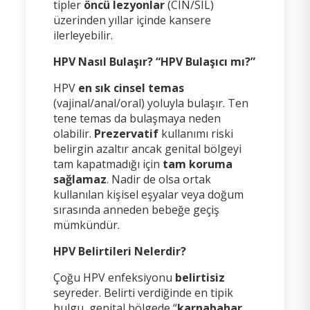
tipler
öncü lezyonlar
(CIN/SIL)
üzerinden yıllar içinde kansere
ilerleyebilir.
HPV Nasıl Bulaşır? “HPV Bulaşıcı mı?”
HPV
en sık cinsel temas
(vajinal/anal/oral) yoluyla bulaşır. Ten
tene temas da bulaşmaya neden
olabilir.
Prezervatif
kullanımı riski
belirgin azaltır ancak genital bölgeyi
tam kapatmadığı için
tam koruma
sağlamaz
. Nadir de olsa ortak
kullanılan kişisel eşyalar veya doğum
sırasında anneden bebeğe geçiş
mümkündür.
HPV Belirtileri Nelerdir?
Çoğu HPV enfeksiyonu
belirtisiz
seyreder. Belirti verdiğinde en tipik
bulgu, genital bölgede “
karnabahar