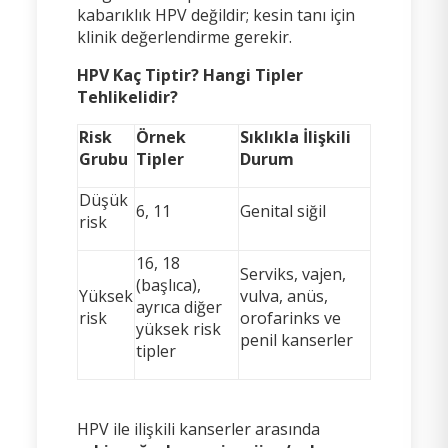
kabarıklık HPV değildir; kesin tanı için
klinik değerlendirme gerekir.
HPV Kaç Tiptir? Hangi Tipler
Tehlikelidir?
Risk
Örnek
Sıklıkla İlişkili
Grubu
Tipler
Durum
Düşük
6, 11
Genital siğil
risk
16, 18
Serviks, vajen,
(başlıca),
Yüksek
vulva, anüs,
ayrıca diğer
risk
orofarinks ve
yüksek risk
penil kanserler
tipler
HPV ile ilişkili kanserler arasında