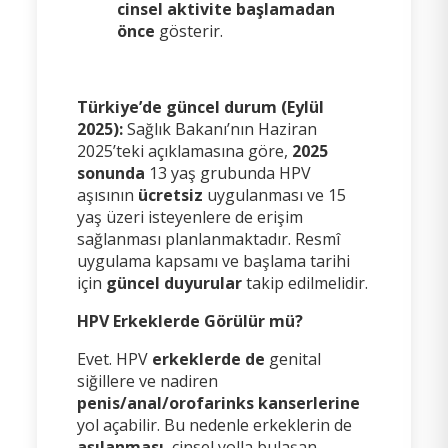
cinsel aktivite başlamadan
önce
gösterir.
Türkiye’de güncel durum (Eylül
2025):
Sağlık Bakanı’nın Haziran
2025’teki açıklamasına göre,
2025
sonunda
13 yaş grubunda HPV
aşısının
ücretsiz
uygulanması ve 15
yaş üzeri isteyenlere de erişim
sağlanması planlanmaktadır. Resmî
uygulama kapsamı ve başlama tarihi
için
güncel duyurular
takip edilmelidir.
HPV Erkeklerde Görülür mü?
Evet. HPV
erkeklerde de
genital
siğillere ve nadiren
penis/anal/orofarinks kanserlerine
yol açabilir. Bu nedenle erkeklerin de
aşılanması
, cinsel yolla bulaşan