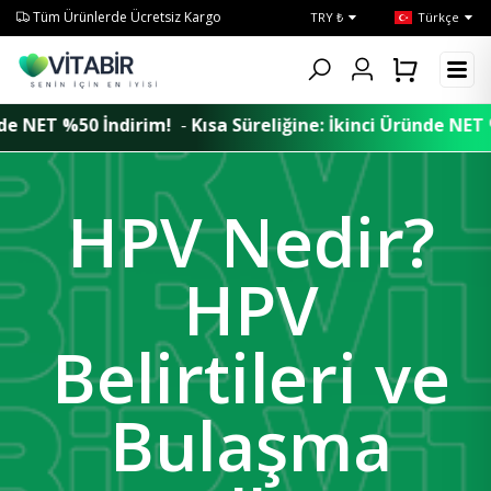
Tüm Ürünlerde Ücretsiz Kargo
TRY ₺
Türkçe
im!
-
Kısa Süreliğine: İkinci Üründe NET %50 İndirim!
Kısa
HPV Nedir?
HPV
Belirtileri ve
Bulaşma