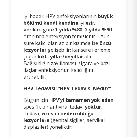
İyi haber: HPV enfeksiyonlarının
büyük
bölümü kendi kendine
iyileşir.
Verilere göre
1 yılda %80
,
2 yılda %90
oranında enfeksiyon temizlenir. Uzun
süre kalıcı olan az bir kısımda ise
öncü
lezyonlar
gelişebilir; kansere ilerleme
çoğunlukla
yıllar/onyıllar
alır.
Bağışıklığın zayıflaması, sigara ve bazı
ilaçlar enfeksiyonun kalıcılığını
artırabilir.
HPV Tedavisi: “HPV Tedavisi Nedir?”
Bugün için
HPV’yi tamamen yok eden
spesifik bir antiviral tedavi
yoktur
.
Tedavi,
virüsün neden olduğu
lezyonlara
(genital siğiller, servikal
displaziler) yöneliktir: