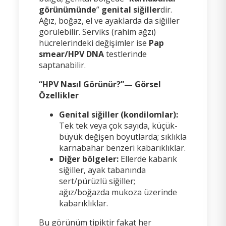
görünümünde
”
genital siğiller
dir.
Ağız, boğaz, el ve ayaklarda da siğiller
görülebilir. Serviks (rahim ağzı)
hücrelerindeki değişimler ise
Pap
smear/HPV DNA
testlerinde
saptanabilir.
“HPV Nasıl Görünür?”— Görsel
Özellikler
Genital siğiller (kondilomlar):
Tek tek veya çok sayıda, küçük-
büyük değişen boyutlarda; sıklıkla
karnabahar benzeri kabarıklıklar.
Diğer bölgeler:
Ellerde kabarık
siğiller, ayak tabanında
sert/pürüzlü siğiller;
ağız/boğazda mukoza üzerinde
kabarıklıklar.
Bu görünüm tipiktir fakat her