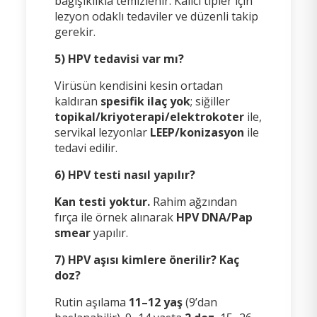
bağışıklıkla temizlenir. Kalıcı tipler için
lezyon odaklı tedaviler ve düzenli takip
gerekir.
5) HPV tedavisi var mı?
Virüsün kendisini kesin ortadan
kaldıran
spesifik ilaç yok
; siğiller
topikal/kriyoterapi/elektrokoter
ile,
servikal lezyonlar
LEEP/konizasyon
ile
tedavi edilir.
6) HPV testi nasıl yapılır?
Kan testi yoktur.
Rahim ağzından
fırça ile örnek alınarak
HPV DNA/Pap
smear
yapılır.
7) HPV aşısı kimlere önerilir? Kaç
doz?
Rutin aşılama
11–12 yaş
(9’dan