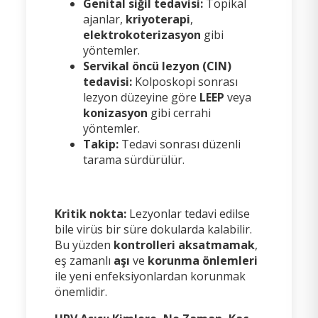
Genital siğil tedavisi:
Topikal
ajanlar,
kriyoterapi
,
elektrokoterizasyon
gibi
yöntemler.
Servikal öncü lezyon (CIN)
tedavisi:
Kolposkopi sonrası
lezyon düzeyine göre
LEEP
veya
konizasyon
gibi cerrahi
yöntemler.
Takip:
Tedavi sonrası düzenli
tarama sürdürülür.
Kritik nokta:
Lezyonlar tedavi edilse
bile virüs bir süre dokularda kalabilir.
Bu yüzden
kontrolleri aksatmamak
,
eş zamanlı
aşı
ve
korunma önlemleri
ile yeni enfeksiyonlardan korunmak
önemlidir.