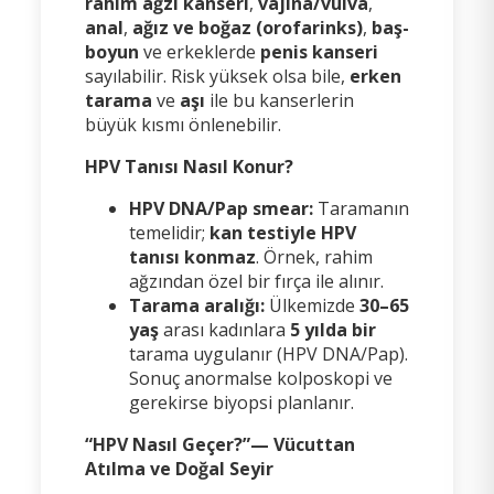
rahim ağzı kanseri
,
vajina/vulva
,
anal
,
ağız ve boğaz (orofarinks)
,
baş-
boyun
ve erkeklerde
penis kanseri
sayılabilir. Risk yüksek olsa bile,
erken
tarama
ve
aşı
ile bu kanserlerin
büyük kısmı önlenebilir.
HPV Tanısı Nasıl Konur?
HPV DNA/Pap smear:
Taramanın
temelidir;
kan testiyle HPV
tanısı konmaz
. Örnek, rahim
ağzından özel bir fırça ile alınır.
Tarama aralığı:
Ülkemizde
30–65
yaş
arası kadınlara
5 yılda bir
tarama uygulanır (HPV DNA/Pap).
Sonuç anormalse kolposkopi ve
gerekirse biyopsi planlanır.
“HPV Nasıl Geçer?”— Vücuttan
Atılma ve Doğal Seyir