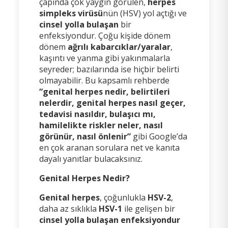
çapında çok yaygın görülen,
herpes
simpleks virüsü
nün (HSV) yol açtığı ve
cinsel yolla bulaşan
bir
enfeksiyondur. Çoğu kişide dönem
dönem
ağrılı kabarcıklar/yaralar
,
kaşıntı ve yanma gibi yakınmalarla
seyreder; bazılarında ise hiçbir belirti
olmayabilir. Bu kapsamlı rehberde
“genital herpes nedir, belirtileri
nelerdir, genital herpes nasıl geçer,
tedavisi nasıldır, bulaşıcı mı,
hamilelikte riskler neler, nasıl
görünür, nasıl önlenir”
gibi Google’da
en çok aranan sorulara net ve kanıta
dayalı yanıtlar bulacaksınız.
Genital Herpes Nedir?
Genital herpes
, çoğunlukla
HSV-2
,
daha az sıklıkla
HSV-1
ile gelişen bir
cinsel yolla bulaşan enfeksiyondur