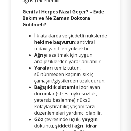
ağrısı) eklenebilir.
Genital Herpes Nasıl Geçer? – Evde
Bakım ve Ne Zaman Doktora
Gidilmeli?
İlk ataklarda ve şiddetli nükslerde
hekime başvurun
; antiviral
tedavi yanıtı en yüksektir.
Ağrıyı
azaltmak için uygun
analjeziklerden yararlanılabilir.
Yaraları
temiz tutun,
sürtünmeden kaçının; sık iç
çamaşırı/giysilerden uzak durun.
Bağışıklık sistemini
zorlayan
durumlar (stres, uykusuzluk,
yetersiz beslenme) nüksü
kolaylaştırabilir; yaşam tarzı
düzenlemeleri yardımcı olabilir.
Göz
çevresinde uçuk,
yaygın
döküntü,
şiddetli ağrı
,
idrar