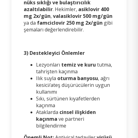
nüks sıklığı ve bulaştırıcılık
azaltılabilir
. Hekimler,
asiklovir 400
mg 2x/gün
,
valasiklovir 500 mg/gün
ya da
famciclovir 250 mg 2x/gün
gibi
şemaları değerlendirebilir.
3) Destekleyici Önlemler
Lezyonları
temiz ve kuru
tutma,
tahrişten kaçınma
Ilık suyla
oturma banyosu
, ağrı
kesici/ateş düşürücülerin uygun
kullanımı
Sıkı, sürtünen kıyafetlerden
kaçınma
Ataklarda
cinsel ilişkiden
kaçınma
ve partneri
bilgilendirme
Önemli Not:
Antiviral tedaviler
virüsü