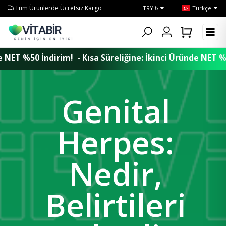
Tüm Ürünlerde Ücretsiz Kargo
TRY ₺
Türkçe
-
Kısa Süreliğine: İkinci Üründe NET %50 İndirim!
Kısa Sü
Genital
Herpes:
Nedir,
Belirtileri