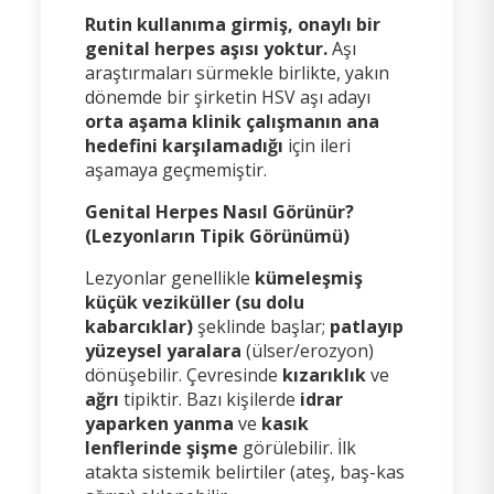
Rutin kullanıma girmiş, onaylı bir
genital herpes aşısı yoktur.
Aşı
araştırmaları sürmekle birlikte, yakın
dönemde bir şirketin HSV aşı adayı
orta aşama klinik çalışmanın ana
hedefini karşılamadığı
için ileri
aşamaya geçmemiştir.
Genital Herpes Nasıl Görünür?
(Lezyonların Tipik Görünümü)
Lezyonlar genellikle
kümeleşmiş
küçük veziküller (su dolu
kabarcıklar)
şeklinde başlar;
patlayıp
yüzeysel yaralara
(ülser/erozyon)
dönüşebilir. Çevresinde
kızarıklık
ve
ağrı
tipiktir. Bazı kişilerde
idrar
yaparken yanma
ve
kasık
lenflerinde şişme
görülebilir. İlk
atakta sistemik belirtiler (ateş, baş-kas