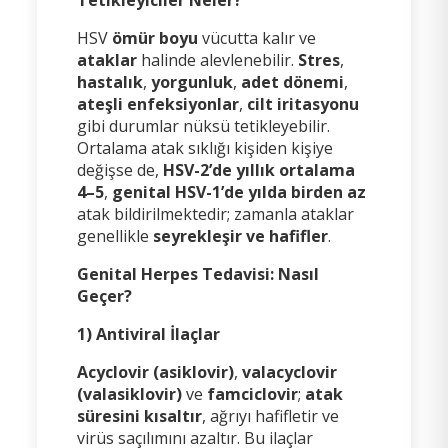
HSV
ömür boyu
vücutta kalır ve
ataklar
halinde alevlenebilir.
Stres
,
hastalık
,
yorgunluk
,
adet dönemi
,
ateşli enfeksiyonlar
,
cilt iritasyonu
gibi durumlar nüksü tetikleyebilir.
Ortalama atak sıklığı kişiden kişiye
değişse de,
HSV-2’de yıllık ortalama
4–5
,
genital HSV-1’de yılda birden az
atak bildirilmektedir; zamanla ataklar
genellikle
seyrekleşir ve hafifler
.
Genital Herpes Tedavisi: Nasıl
Geçer?
1) Antiviral İlaçlar
Acyclovir (asiklovir)
,
valacyclovir
(valasiklovir)
ve
famciclovir
;
atak
süresini kısaltır
, ağrıyı hafifletir ve
virüs saçılımını azaltır. Bu ilaçlar