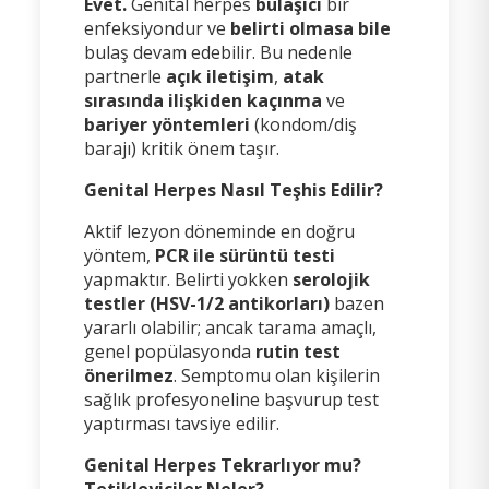
Evet.
Genital herpes
bulaşıcı
bir
enfeksiyondur ve
belirti olmasa bile
bulaş devam edebilir. Bu nedenle
partnerle
açık iletişim
,
atak
sırasında ilişkiden kaçınma
ve
bariyer yöntemleri
(kondom/diş
barajı) kritik önem taşır.
Genital Herpes Nasıl Teşhis Edilir?
Aktif lezyon döneminde en doğru
yöntem,
PCR ile sürüntü testi
yapmaktır. Belirti yokken
serolojik
testler (HSV-1/2 antikorları)
bazen
yararlı olabilir; ancak tarama amaçlı,
genel popülasyonda
rutin test
önerilmez
. Semptomu olan kişilerin
sağlık profesyoneline başvurup test
yaptırması tavsiye edilir.
Genital Herpes Tekrarlıyor mu?
Tetikleyiciler Neler?