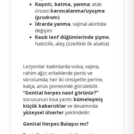
Kaşıntı, batma, yanma
; atak
öncesi
karıncalanma/uyuşma
(prodrom)
İdrarda yanma
, vajinal akıntıda
değişim
Kasık lenf düğümlerinde şişme
,
halsizlik, ateş (özellikle ilk atakta)
Lezyonlar kadınlarda vulva, vajina,
rahim ağzı; erkeklerde penis ve
skrotumda; her iki cinsiyette perine,
kalça, anüs çevresinde görülebilir.
“Genital herpes nasıl görünür?”
sorusunun kısa yanıtı:
kümeleşmiş
küçük kabarcıklar
ve devamında
yüzeysel ülserler
şeklindedir.
Genital Herpes Bulaşıcı mı?