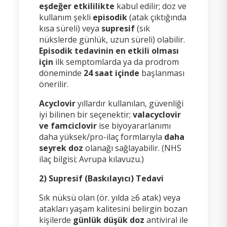
eşdeğer etkililikte
kabul edilir; doz ve
kullanım şekli
episodik
(atak çıktığında
kısa süreli) veya
supresif
(sık
nükslerde günlük, uzun süreli) olabilir.
Episodik tedavinin en etkili olması
için
ilk semptomlarda ya da prodrom
döneminde
24 saat içinde
başlanması
önerilir.
Acyclovir
yıllardır kullanılan, güvenliği
iyi bilinen bir seçenektir;
valacyclovir
ve famciclovir
ise biyoyararlanımı
daha yüksek/pro-ilaç formlarıyla
daha
seyrek doz
olanağı sağlayabilir. (NHS
ilaç bilgisi; Avrupa kılavuzu.)
2) Supresif (Baskılayıcı) Tedavi
Sık nüksü olan (ör. yılda ≥6 atak) veya
atakları yaşam kalitesini belirgin bozan
kişilerde
günlük düşük doz
antiviral ile