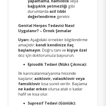
yapamama
,
hamilelik
veya
bağışıklık yetmezliği
gibi
durumlarda
acil tıbbi
değerlendirme
gerekir.
Genital Herpes Tedavisi Nasıl
Uygulanır? – Örnek Şemalar
Uyarı:
Aşağıdaki örnekler bilgilendirme
amaçlıdır;
kendi kendinize ilaç
başlamayın
. Doğru tanı ve
kişiye özel
doz için doktorunuza başvurun.
Episodik Tedavi (Nüks Çıkınca):
İlk karıncalanma/yanma hissinde
başlanır;
asiklovir, valasiklovir veya
famsiklovir
kısa süreli verilir. Başlama
ne kadar erken
olursa atak o kadar
hafif ve kısa olur.
Supresif Tedavi (Günlük):