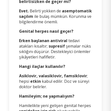
belirtisizken de geçer mi?
Evet.
Belirti yokken de
asemptomatik
saçılım
ile bulaş mümkün. Korunma ve
bilgilendirme önemli.
Genital herpes nasıl geçer?
Erken başlanan antiviral
tedavi
atakları kısaltır;
supresif
şemalar nüks
sıklığını düşürür. Destekleyici önlemler
şikâyetleri hafifletir.
Hangi ilaçlar kullanılır?
Asiklovir, valasiklovir, famsiklovir
;
hepsi
etkin
kabul edilir. Doz ve süreyi
doktor belirler.
Hamileyim; ne yapmalıyım?
Hamilelikte yeni gelişen genital herpes
yenidoğan için risk
oluşturabilir.